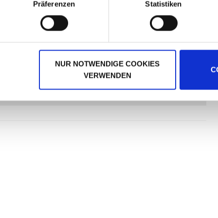
Präferenzen
Statistiken
en Strategiespielen oder kommunikationsfreudigen
n dem Spielen von Brett- und Kartenspielen verbringt
it mit dem Thema "Spiele". Zum Beispiel in Form von Live-
n.
NUR NOTWENDIGE COOKIES
C
VERWENDEN