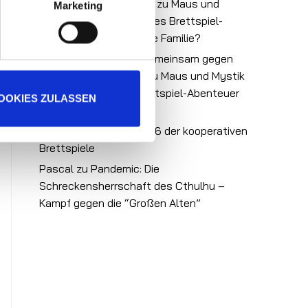
Brettspiele | Vielspieler
zu
Maus und
Marketing
Mystik – ein kooperatives Brettspiel-
Abenteuer für die ganze Familie?
Zusammen spielen - gemeinsam gegen
das Spiel | Vielspieler
zu
Maus und Mystik
– ein kooperatives Brettspiel-Abenteuer
OOKIES ZULASSEN
für die ganze Familie?
Pascal
zu
Pascals Top 6 der kooperativen
Brettspiele
Pascal
zu
Pandemic: Die
Schreckensherrschaft des Cthulhu –
Kampf gegen die “Großen Alten”