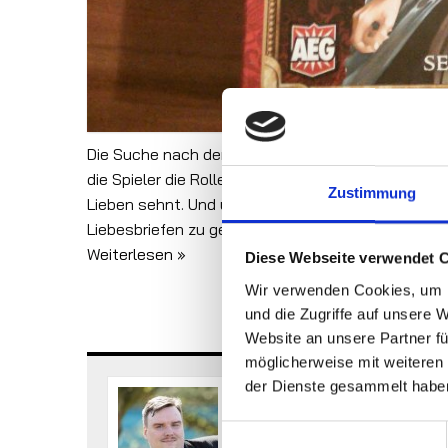
Die Suche nach der Liebe – ein Thema, dass so alt
die Spieler die Rolle der Verehrer einer schönen Pr
Zustimmung
Lieben sehnt. Und um sie von ihren hehren Absich
Liebesbriefen zu gewinnen. Doch wie schlägt sich
Weiterlesen »
Diese Webseite verwendet 
Wir verwenden Cookies, um I
und die Zugriffe auf unsere 
Website an unsere Partner fü
möglicherweise mit weiteren
der Dienste gesammelt habe
Pascal
Einwilligungsauswahl
Pascal ist der Gründer von Vi