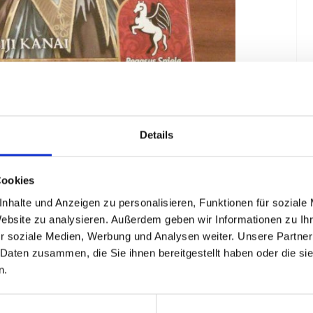
 ist wie die Menschheit selbst. In „Love Letter“ nehmen
inzessin ein. Einer Prinzessin, die sich nach der wahren
Details
ten zu überzeugen, versuchen die Verehrer ihre Gunst mit
 dieses kurzweilige Micro-Kartenspiel in unserem Review?
Cookies
nhalte und Anzeigen zu personalisieren, Funktionen für soziale
Website zu analysieren. Außerdem geben wir Informationen zu I
r soziale Medien, Werbung und Analysen weiter. Unsere Partner
 Daten zusammen, die Sie ihnen bereitgestellt haben oder die s
n.
elspieler.de. Er spielt gerne kooperative Spiele, greift