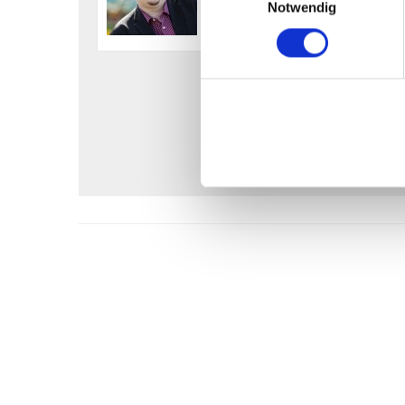
Notwendig
aber auch gerne zu komplex
Gesellschaftsspielen. Nebe
Pascal generell sehr viel Ze
Rollenspiel und Videospiele
Mehr Beiträge
-
Homepage
Lust mir zu folgen?: