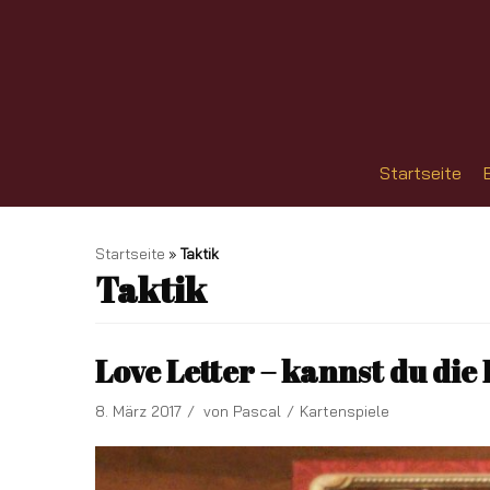
Zum
Inhalt
Startseite
Startseite
»
Taktik
Taktik
Love Letter – kannst du die
8. März 2017
von
Pascal
Kartenspiele