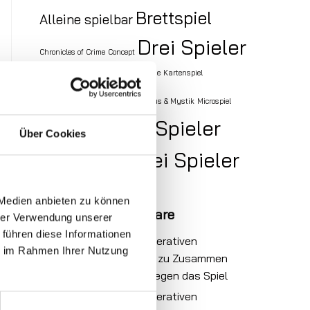
Brettspiel
Alleine spielbar
Drei Spieler
Chronicles of Crime
Concept
Fünf Spieler
Gloomhaven
Just One
Kartenspiel
Kooperativ
Maus & Mystik
Microspiel
Vier Spieler
Über Cookies
Sechs Spieler
Taktik
Zwei Spieler
zusammen spielen
Zwei
 Medien anbieten zu können
Neueste Kommentare
hrer Verwendung unserer
 führen diese Informationen
Pascals Top 6 der kooperativen
ie im Rahmen Ihrer Nutzung
Brettspiele | Vielspieler
zu
Zusammen
spielen – gemeinsam gegen das Spiel
Pascals Top 6 der kooperativen